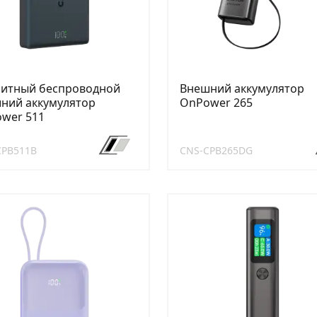
итный беспроводной
Внешний аккумулятор
ний аккумулятор
OnPower 265
wer 511
CPB511B
CNS-CPB265DG