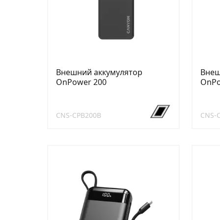
Внешний аккумулятор
Внеш
OnPower 200
OnPo
CNS-CPB200B
CNS-