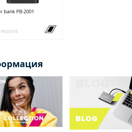
r bank PB-2001
CPB2001B
формация