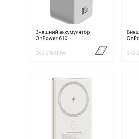
Внешний аккумулятор
Внеш
OnPower 610
OnPo
CNS-CPB610W
CNS-