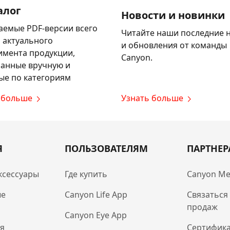
алог
Новости и новинки
аемые PDF-версии всего
Читайте наши последние 
 актуального
и обновления от команды
имента продукции,
Canyon.
анные вручную и
ые по категориям
 больше
Узнать больше
Я
ПОЛЬЗОВАТЕЛЯМ
ПАРТНЕ
ксессуары
Где купить
Canyon Me
ые
Canyon Life App
Связаться
продаж
Canyon Eye App
ля
Сертифик