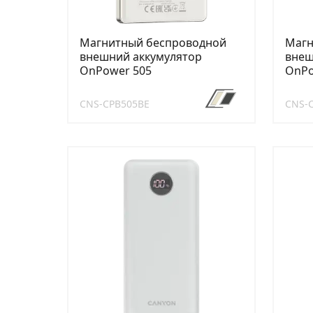
Магнитный беспроводной
Магн
внешний аккумулятор
внеш
OnPower 505
OnPo
CNS-CPB505BE
CNS-