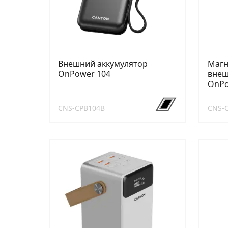
Внешний аккумулятор
Магн
OnPower 104
внеш
OnPo
CNS-CPB104B
CNS-