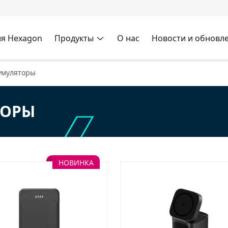
я Hexagon
Продукты
О нас
Новости и обновл
умуляторы
ТОРЫ
НОВИНКА