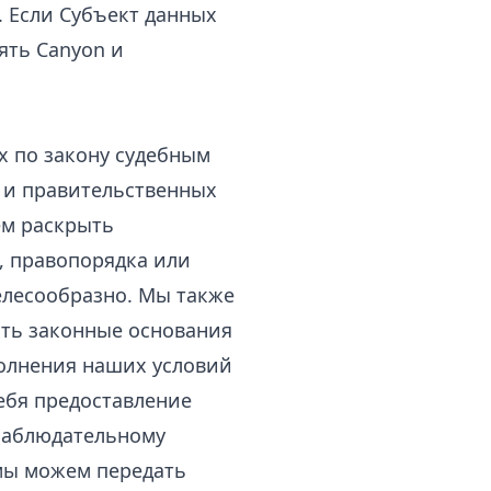
. Если Субъект данных
ять Canyon и
х по закону судебным
 и правительственных
ем раскрыть
, правопорядка или
елесообразно. Мы также
есть законные основания
полнения наших условий
ебя предоставление
наблюдательному
 мы можем передать