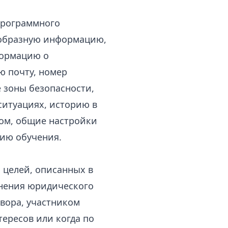
программного
ообразную информацию,
формацию о
 почту, номер
 зоны безопасности,
ситуациях, историю в
вом, общие настройки
рию обучения.
 целей, описанных в
лнения юридического
овора, участником
ересов или когда по