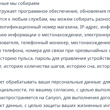
нные мы собираем
агружает программное обеспечение, обновления 
ется к любым службам, мы можем собирать разн
дентификационный номер магазина, IP-адрес, ин
ию информации о местонахождении, электронную
зователя, телефонный моникер, местонахождение
телефона, номера для связи при чрезвычайных 
историю пульса, пароль для управления устройст
ост, историю количества шагов, историю сна, исто
т обрабатывать ваши персональные данные: для
циальности, по вашему согласию, с целью выпо
распространяется на Canyon, для выполнения дог
ект данных, с целью защиты ваших жизненных инт