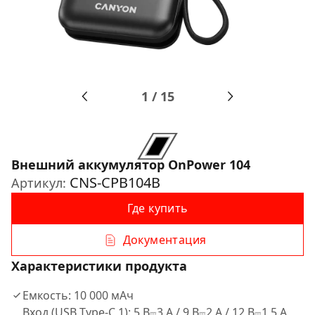
1
/
15
Внешний аккумулятор OnPower 104
CNS-CPB104B
Артикул:
Где купить
Документация
Характеристики продукта
Емкость: 10 000 мАч
Вход (USB Type-C 1): 5 В⎓3 А / 9 В⎓2 А / 12 В⎓1,5 А