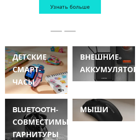
Узнать больше
Узнать больше
Узнать больше
ДЕТСКИЕ
ВНЕШНИЕ
СМАРТ-
АККУМУЛЯТОР
ЧАСЫ
BLUETOOTH-
МЫШИ
СОВМЕСТИМЫЕ
ГАРНИТУРЫ