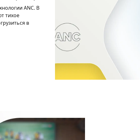
хнологии ANC. В
ют тихое
грузиться в