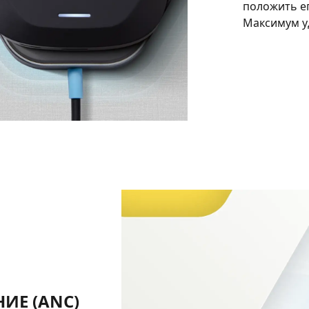
положить е
Максимум у
ИЕ (ANC)