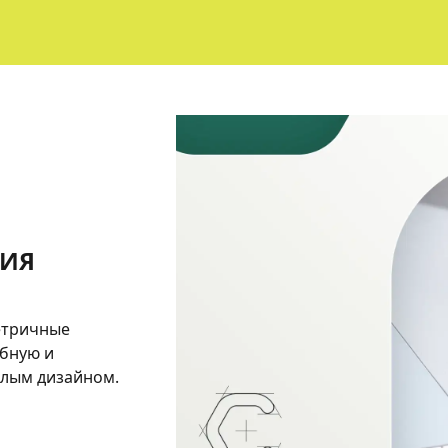
РИЯ
метричные
обную и
елым дизайном.