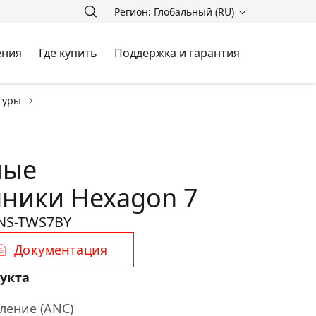
Регион: Глобальный (RU)
ения
Где купить
Поддержка и гарантия
туры
ные
ники Hexagon 7
NS-TWS7BY
Документация
укта
ление (ANC)