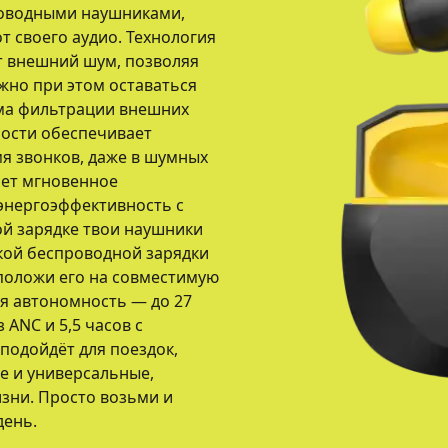
роводными наушниками,
т своего аудио. Технология
т внешний шум, позволяя
жно при этом оставаться
ма фильтрации внешних
ности обеспечивает
мя звонков, даже в шумных
ает мгновенное
энергоэффективность с
ой зарядке твои наушники
жкой беспроводной зарядки
положи его на совместимую
ая автономность — до 27
 ANC и 5,5 часов с
подойдёт для поездок,
е и универсальные,
изни. Просто возьми и
день.