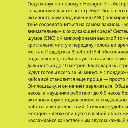
Ощути звук по-новому с Hexagon 7 — бесп
созданными для тех, кто требует большего о
активного шумоподавления (ANC) блокируе
тебе сосредоточиться на самом важном. Ну
внимательным к окружающей среде? Систе
шумов (ENC) с 4 микрофонами высокой точ
кристально чистую передачу голоса во вре
местах. Поддержка Bluetooth 5.4 обеспечив
подключение, стабильную связь и высокую 
дальностью до 10 метров. Благодаря быстр
будут готовы всего за 50 минут. А с поддер
кейса всё становится ещё проще — просто 
Qi-площадку, и он начнёт заряжаться. Общ
часов, а наушники работают до 6,5 часов без
активным шумоподавлением, что идеально 
работы или путешествий. Стильные, удобны
Hexagon 7 легко впишутся в любой образ ж
наслаждайся качественным звуком каждый 