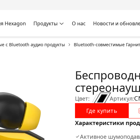
я Hexagon
Продукты
О нас
Новости и обновл
е с Bluetooth аудио продукты
Bluetooth-совместимые Гарни
Беспровод
стереонауш
C
Цвет:
Артикул:
Где купить
Характеристики прод
Активное шумоподав