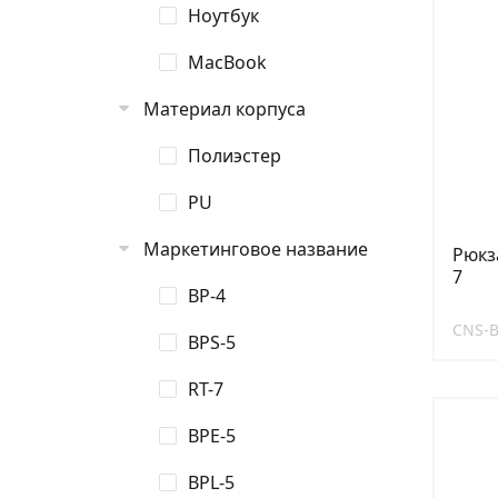
Ноутбук
MacBook
Материал корпуса
Полиэстер
PU
Маркетинговое название
Рюкза
7
BP-4
CNS-
BPS-5
RT-7
BPE-5
BPL-5