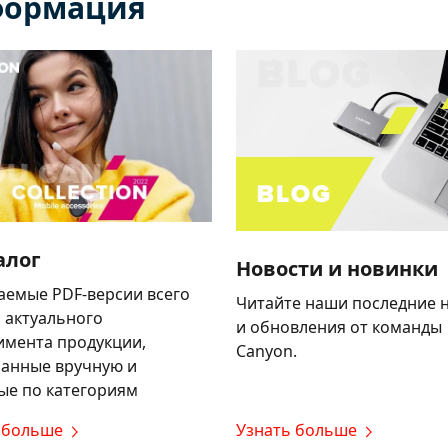
формация
алог
Новости и новинки
аемые PDF-версии всего
Читайте наши последние 
 актуального
и обновления от команды
имента продукции,
Canyon.
анные вручную и
ые по категориям
 больше
Узнать больше