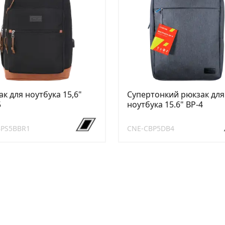
к для ноутбука 15,6"
Супертонкий рюкзак для
5
ноутбука 15.6" BP-4
BPS5BBR1
CNE-CBP5DB4