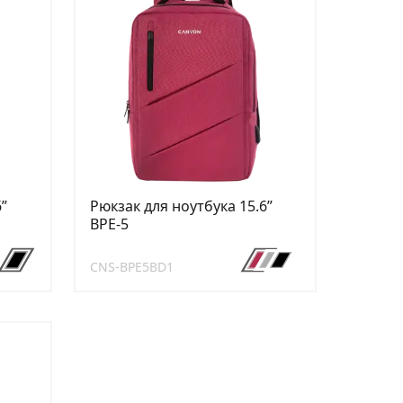
ʺ
Рюкзак для ноутбука 15.6ʺ
BPE-5
CNS-BPE5BD1