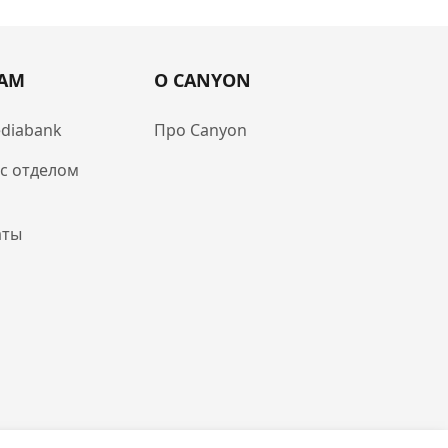
РАМ
О CANYON
diabank
Про Canyon
 с отделом
аты