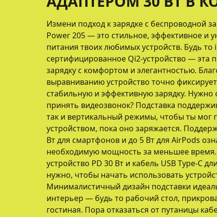
АДАПТЕРОМ 30 ВТ В 
Измени подход к зарядке с беспроводной з
Power 205 — это стильное, эффективное и 
питания твоих любимых устройств. Будь то i
сертифицированное Qi2-устройство — эта п
зарядку с комфортом и элегантностью. Бла
выравниванию устройство точно фиксирует
стабильную и эффективную зарядку. Нужно 
принять видеозвонок? Подставка поддержив
так и вертикальный режимы, чтобы ты мог
устройством, пока оно заряжается. Поддерж
Вт для смартфонов и до 5 Вт для AirPods оз
необходимую мощность за меньшее время. 
устройство PD 30 Вт и кабель USB Type-C дл
нужно, чтобы начать использовать устройст
Минималистичный дизайн подставки идеал
интерьер — будь то рабочий стол, прикров
гостиная. Пора отказаться от путаницы каб