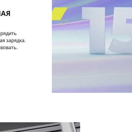
НАЯ
арядить
ая зарядка.
твовать.