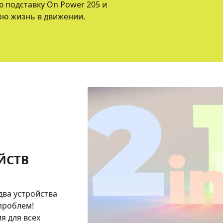
ю подставку On Power 205 и
ою жизнь в движении.
ОЙСТВ
два устройства
проблем!
я для всех