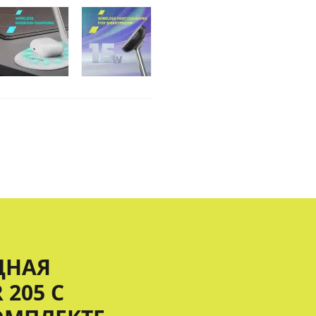
ДНАЯ
205 С