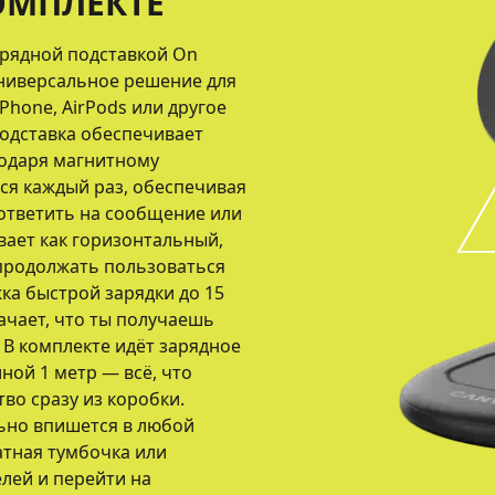
КОМПЛЕКТЕ
арядной подставкой On
универсальное решение для
Phone, AirPods или другое
одставка обеспечивает
годаря магнитному
ся каждый раз, обеспечивая
ответить на сообщение или
ает как горизонтальный,
 продолжать пользоваться
ка быстрой зарядки до 15
начает, что ты получаешь
В комплекте идёт зарядное
иной 1 метр — всё, что
во сразу из коробки.
ьно впишется в любой
атная тумбочка или
елей и перейти на