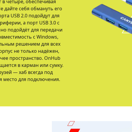
 в четыре, обеспечивая
е дайте себя обмануть его
орта USB 2.0 подойдут для
иферии, а порт USB 3.0 с
чно подойдёт для передачи
овместимость с Windows,
альным решением для всех
рпус не только надёжен,
очее пространство. OnHub
щается в карман или сумку.
рузей — хаб всегда под
я место для подключения.