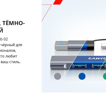
, ТЁМНО-
Й
b 02
й чёрный для
ионалов,
кто любит
 ваш стиль.