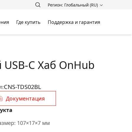
Регион: Глобальный (RU)
ения
Где купить
Поддержка и гарантия
 USB-C Хаб OnHub
CNS-TDS02BL
л:
Документация
укта
змер: 107×17×7 мм