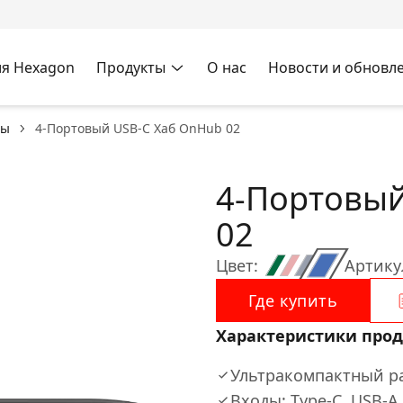
я Hexagon
Продукты
О нас
Новости и обновл
бы
4-Портовый USB-C Хаб OnHub 02
4-Портовый
02
Цвет:
Артику
Где купить
Характеристики прод
Ультракомпактный ра
Входы: Type-C, USB-A