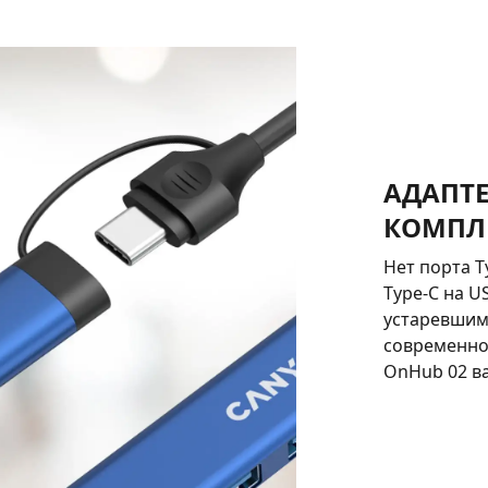
АДАПТЕР
КОМПЛ
Нет порта T
Type-C на U
устаревшими
современно
OnHub 02 в