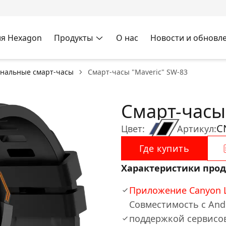
я Hexagon
Продукты
О нас
Новости и обновл
нальные смарт-часы
Смарт-часы "Maveric" SW-83
Смарт-часы
C
Цвет:
Артикул:
Где купить
Характеристики прод
Приложение Canyon Li
Совместимость с Andr
поддержкой сервисов 