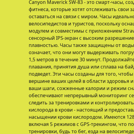
Canyon Maverick SW-83 - это смарт-часы, с
фитнеса, которые хотят отслеживать свои з
оставаться на связи с миром. Часы идеально
велосипедистов и туристов, поскольку ос
модулем и совместимы с приложением Strav
сенсорный IPS-экран с высоким разрешени
плавностью. Часы также защищены от воды п
означает, что они могут выдерживать погру
1,5 метров в течение 30 минут. Продолжайт
плавания, принятия душа или сплава на байд
подведет. Эти часы созданы для того, чтоб
вершине ваших целей в области здоровья и
ваши шаги, сожженные калории и режим сна
обеспечивают непрерывный мониторинг се
следить за тренировками и контролировать
кислорода в крови - настоящий и предоста
насыщении крови кислородом. Имеются 12
включая 5 режимов с GPS-трекингом, что п
тренировки, будь то бег, езда на велосипед