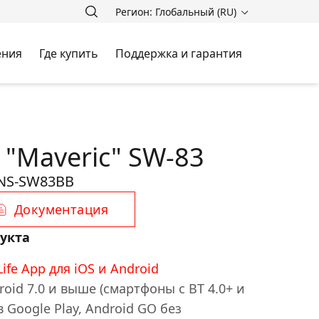
Регион: Глобальный (RU)
ения
Где купить
Поддержка и гарантия
 "Maveric" SW-83
NS-SW83BB
Документация
укта
fe App для iOS и Android
oid 7.0 и выше (смартфоны с BT 4.0+ и
Google Play, Android GO без