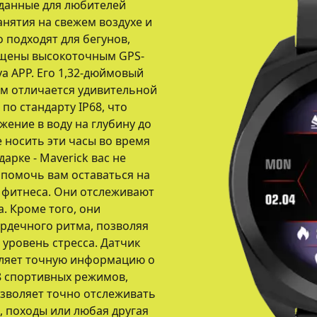
озданные для любителей
анятия на свежем воздухе и
 подходят для бегунов,
нащены высокоточным GPS-
a APP. Его 1,32-дюймовый
ем отличается удивительной
о стандарту IP68, что
жение в воду на глубину до
е носить эти часы во время
арке - Maverick вас не
ы помочь вам оставаться на
 фитнеса. Они отслеживают
. Кроме того, они
рдечного ритма, позволяя
 уровень стресса. Датчик
вляет точную информацию о
8 спортивных режимов,
озволяет точно отслеживать
е, походы или любая другая