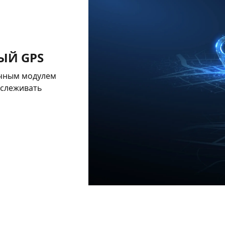
ЫЙ GPS
очным модулем
тслеживать