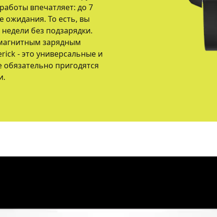
работы впечатляет: до 7
е ожидания. То есть, вы
 недели без подзарядки.
 магнитным зарядным
rick - это универсальные и
 обязательно пригодятся
и.