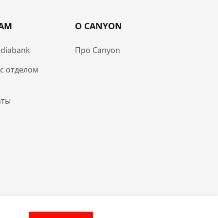
РАМ
О CANYON
diabank
Про Canyon
 с отделом
аты