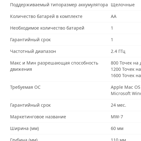
Поддерживаемый типоразмер аккумулятора
Щелочные
Количество батарей в комплекте
AA
Необходимое количество батарей
1
Гарантийный срок
1
Частотный диапазон
2.4 ГГц
Макс и Мин разрешающая способность
800 Точек на
движения
1200 Точек н
1600 Точек н
Требуемая ОС
Apple Mac OS
Microsoft Wi
Гарантийный срок
24 мес.
Маркетинговое название
MW-7
Ширина (мм)
60 мм
Глубина (мм)
110 мм