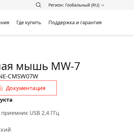
Регион: Глобальный (RU)
ения
Где купить
Поддержка и гарантия
ная мышь MW-7
NE-CMSW07W
Документация
укта
приемник USB 2,4 ГГц
ский