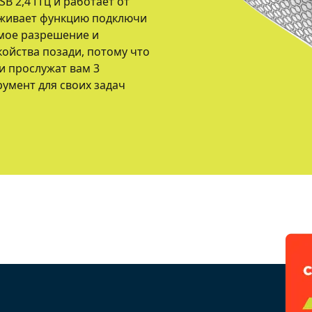
 2,4 ГГц и работает от
рживает функцию подключи
емое разрешение и
койства позади, потому что
и прослужат вам 3
умент для своих задач