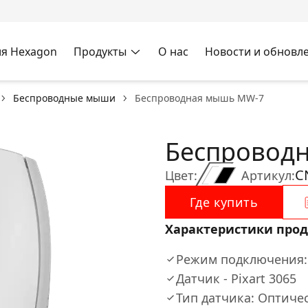
я Hexagon
Продукты
О нас
Новости и обновл
Беспроводные мыши
Беспроводная мышь MW-7
Беспровод
C
Цвет:
Артикул:
Где купить
Характеристики прод
Режим подключения: 
Датчик - Pixart 3065
Тип датчика: Оптиче