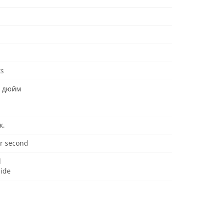
ks
а дюйм
к.
r second
d
uide