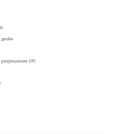
W
а дюйм
 разрешение DPI
е