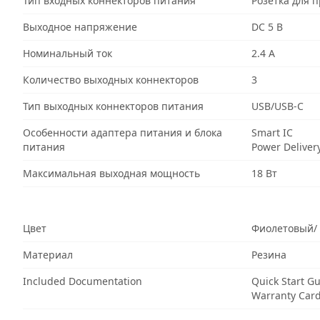
Тип входных коннекторов питания
Розетка для 
Выходное напряжение
DC 5 В
Номинальный ток
2.4 А
Количество выходных коннекторов
3
Тип выходных коннекторов питания
USB/USB-C
Особенности адаптера питания и блока
Smart IC
питания
Power Deliver
Максимальная выходная мощность
18 Вт
Цвет
Фиолетовый/
Материал
Резина
Included Documentation
Quick Start G
Warranty Car