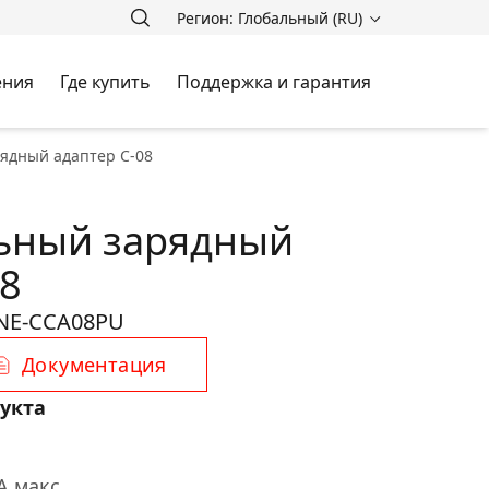
Регион: Глобальный (RU)
ения
Где купить
Поддержка и гарантия
ядный адаптер С-08
ьный зарядный
08
NE-CCA08PU
Документация
укта
A макс.