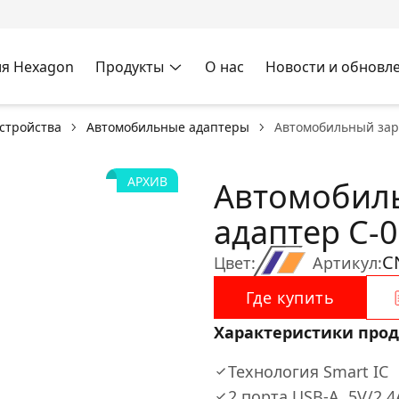
я Hexagon
Продукты
О нас
Новости и обновл
стройства
Автомобильные адаптеры
Автомобильный зар
АРХИВ
Автомобил
адаптер С-
C
Цвет:
Артикул:
Где купить
Характеристики прод
Технология Smart IC
2 порта USB-A, 5V/2.4