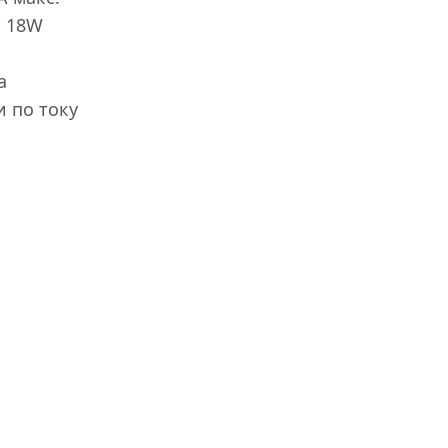
D 18W
а
и по току