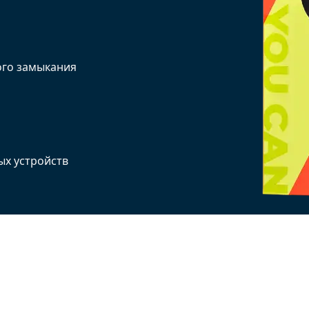
ого замыкания
х устройств