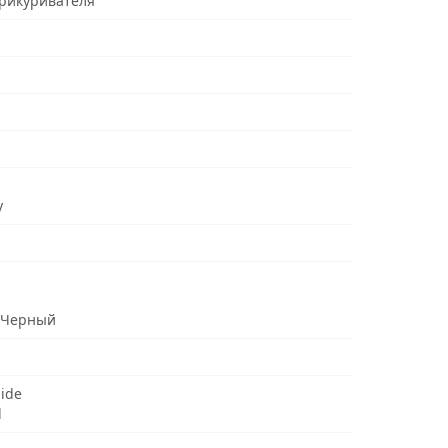
прикуривателя
y
 Черный
uide
d