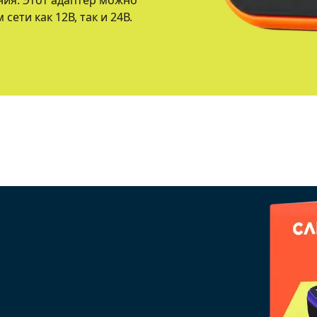
ния. Этот адаптер можно
ети как 12В, так и 24В.