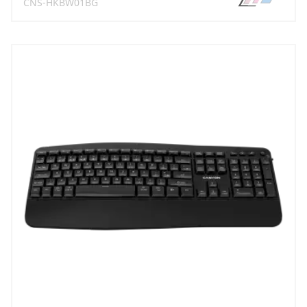
CNS-HKBW01BG