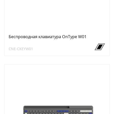
Беспроводная клавиатура OnType W01
CNE-CKEYW01