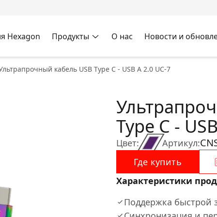
я Hexagon
Продукты
О нас
Новости и обновл
Ультрапрочный кабель USB Type C - USB A 2.0 UC-7
Ультрапроч
Type C - USB
CN
Цвет:
Артикул:
Где купить
Характеристики прод
Поддержка быстрой з
Синхронизация и пе