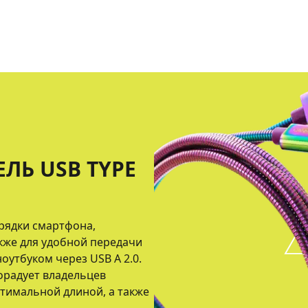
ЛЬ USB TYPE
рядки смартфона,
кже для удобной передачи
утбуком через USB А 2.0.
орадует владельцев
птимальной длиной, а также