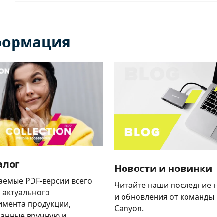
формация
алог
Новости и новинки
аемые PDF-версии всего
Читайте наши последние 
 актуального
и обновления от команды
имента продукции,
Canyon.
анные вручную и