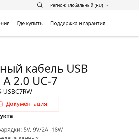
Регион: Глобальный (RU)
ения
Где купить
Поддержка и гарантия
ный кабель USB
 A 2.0 UC-7
S-USBC7RW
Документация
укта
арядки: 5V, 9V/2A, 18W
редача данных