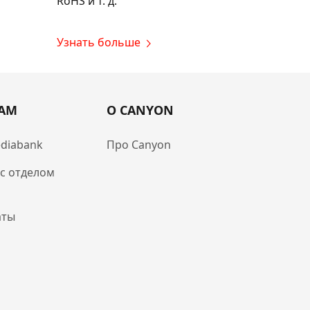
RoHS и т. д.
Узнать больше
РАМ
О CANYON
diabank
Про Canyon
 с отделом
аты