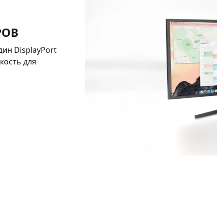
РОВ
ин DisplayPort
кость для