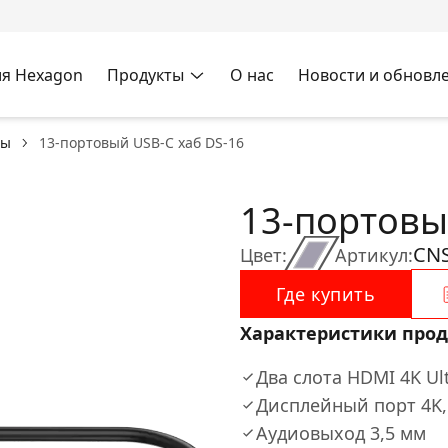
я Hexagon
Продукты
О нас
Новости и обновл
бы
13-портовый USB-C хаб DS-16
13-портовы
CNS
Цвет:
Артикул:
Где купить
Характеристики прод
Два слота HDMI 4K Ult
Дисплейный порт 4K, 
Aудиовыход 3,5 мм