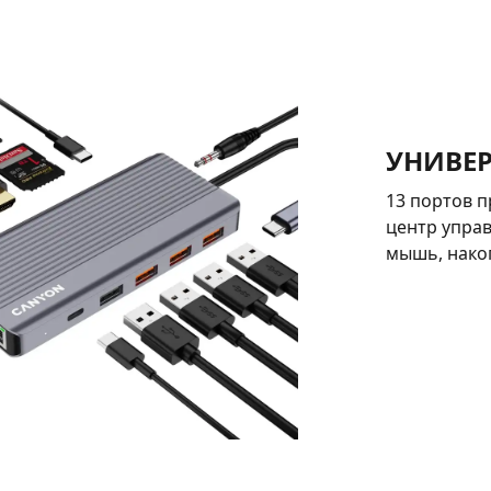
УНИВЕ
13 портов 
центр управ
мышь, нако