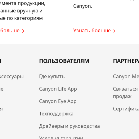
имента продукции,
Canyon.
анные вручную и
ые по категориям
 больше
Узнать больше
Я
ПОЛЬЗОВАТЕЛЯМ
ПАРТНЕ
ксессуары
Где купить
Canyon Me
ые
Canyon Life App
Связаться
продаж
Canyon Eye App
ля
Сертифик
Техподдержка
Драйверы и руководства
Условия гарантии