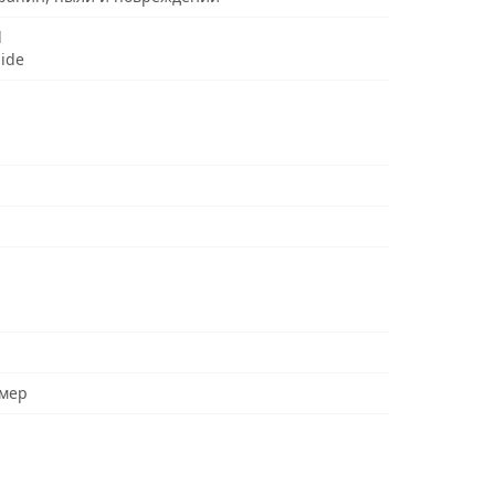
d
uide
мер