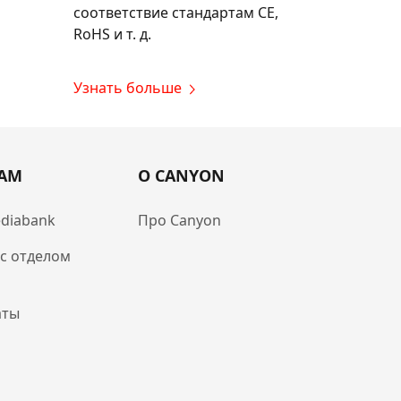
соответствие стандартам CE,
RoHS и т. д.
Узнать больше
РАМ
О CANYON
diabank
Про Canyon
 с отделом
аты