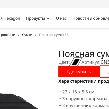
я Hexagon
Продукты
О нас
Новости и обновл
и рюкзаки
Сумки
Поясная сумка FB-1
Поясная су
CNS
Цвет:
Артикул:
Где купить
Характеристики прод
27 x 13 x 5.5 см
3 наружных кармана
3 внутренних карман