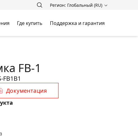
Регион: Глобальный (RU)
ения
Где купить
Поддержка и гарантия
мка FB-1
-FB1B1
Документация
укта
а