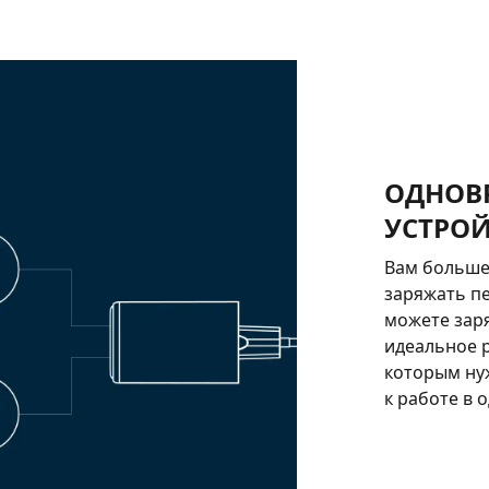
ОДНОВР
УСТРОЙ
Вам больше 
заряжать п
можете зар
идеальное 
которым ну
к работе в 