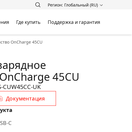
Регион: Глобальный (RU)
ения
Где купить
Поддержка и гарантия
йство OnCharge 45CU
зарядное
 OnCharge 45CU
S-CUW45CC-UK
Документация
укта
USB-C