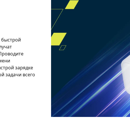
и быстрой
лучат
 Проводите
мени
строй зарядке
ой задачи всего