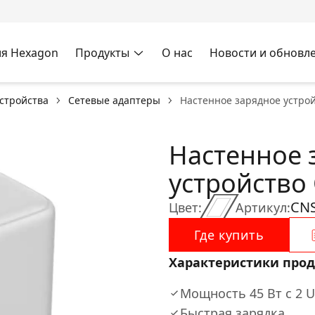
я Hexagon
Продукты
О нас
Новости и обновл
стройства
Сетевые адаптеры
Настенное зарядное устро
Настенное 
устройство
CN
Цвет:
Артикул:
Где купить
Характеристики прод
Мощность 45 Вт с 2 
Быстрая зарядка