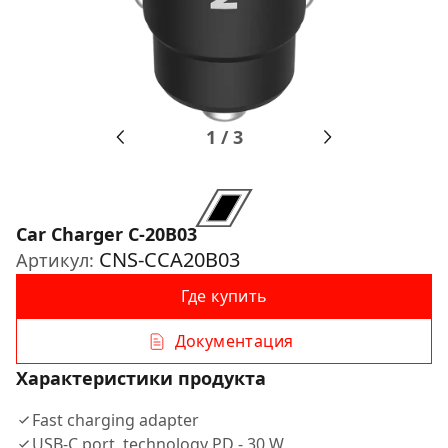
1
/
3
Car Charger С-20B03
CNS-CCA20B03
Артикул:
Где купить
Документация
Характеристики продукта
Fast charging adapter
USB-C port, technology PD - 30 W