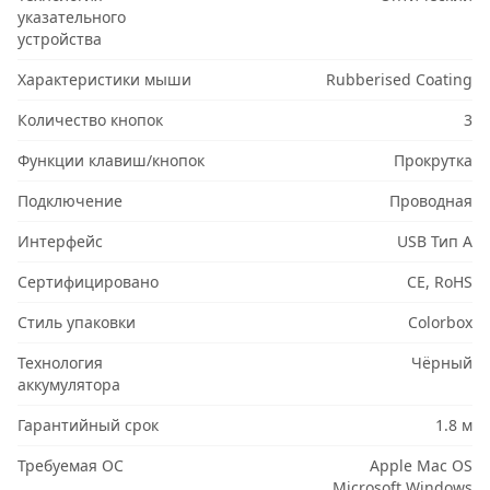
указательного
устройства
Характеристики мыши
Rubberised Coating
Количество кнопок
3
Функции клавиш/кнопок
Прокрутка
Подключение
Проводная
Интерфейс
USB Тип A
Сертифицировано
CE, RoHS
Стиль упаковки
Colorbox
Технология
Чёрный
аккумулятора
Гарантийный срок
1.8 м
Требуемая ОС
Apple Mac OS
Microsoft Windows