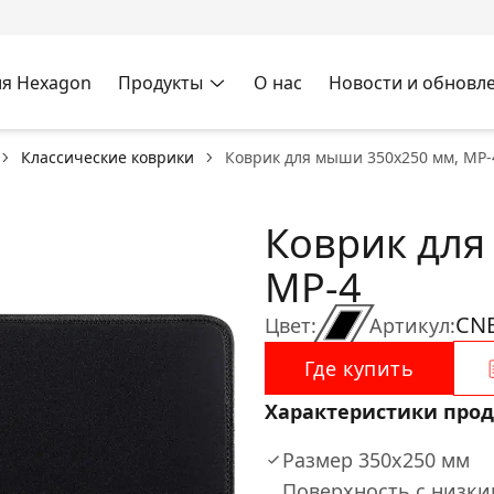
я Hexagon
Продукты
О нас
Новости и обновл
Классические коврики
Коврик для мыши 350x250 мм, MP-
Коврик для
MP-4
CN
Цвет:
Артикул:
Где купить
Характеристики прод
Размер 350x250 мм
Поверхность с низки