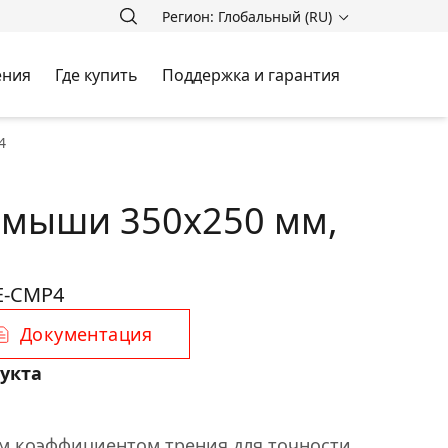
Регион: Глобальный (RU)
ения
Где купить
Поддержка и гарантия
4
 мыши 350x250 мм,
E-CMP4
Документация
укта
м коэффициентом трения для точности