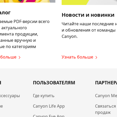
алог
Новости и новинки
аемые PDF-версии всего
Читайте наши последние 
 актуального
и обновления от команды
имента продукции,
Canyon.
анные вручную и
ые по категориям
 больше
Узнать больше
Я
ПОЛЬЗОВАТЕЛЯМ
ПАРТНЕ
ксессуары
Где купить
Canyon Me
ые
Canyon Life App
Связаться
продаж
Canyon Eye App