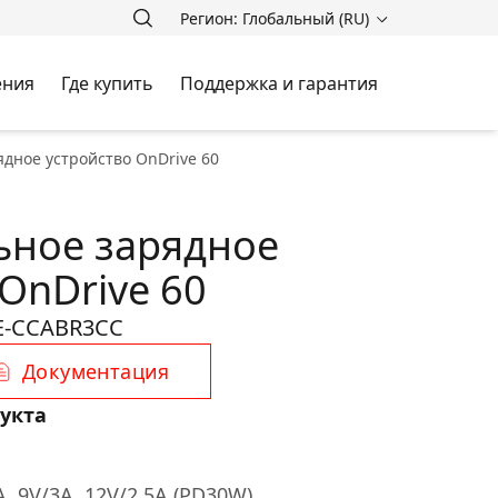
Регион: Глобальный (RU)
ения
Где купить
Поддержка и гарантия
дное устройство OnDrive 60
ьное зарядное
OnDrive 60
E-CCABR3CC
Документация
укта
, 9V/3A, 12V/2.5A (PD30W)