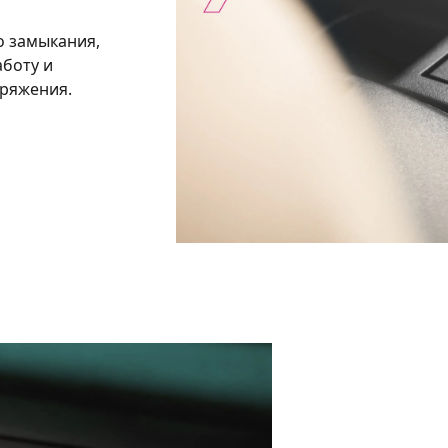
о замыкания,
аботу и
ряжения.