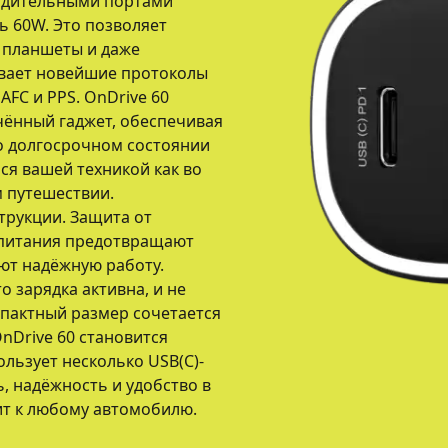
одительными портами
 60W. Это позволяет
 планшеты и даже
ивает новейшие протоколы
 AFC и PPS. OnDrive 60
чённый гаджет, обеспечивая
о долгосрочном состоянии
ся вашей техникой как во
м путешествии.
трукции. Защита от
 питания предотвращают
ют надёжную работу.
о зарядка активна, и не
мпактный размер сочетается
nDrive 60 становится
льзует несколько USB(C)-
ь, надёжность и удобство в
ит к любому автомобилю.