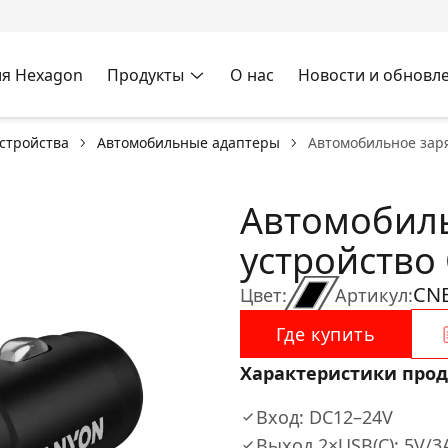
я Hexagon
Продукты
О нас
Новости и обновл
стройства
Автомобильные адаптеры
Автомобильное заря
Автомобил
устройство 
CN
Цвет:
Артикул:
Где купить
Характеристики прод
Вход: DC12–24V
Выход 2×USB(C): 5V/3A