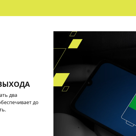
 ВЫХОДА
ать два
обеспечивает до
ть.