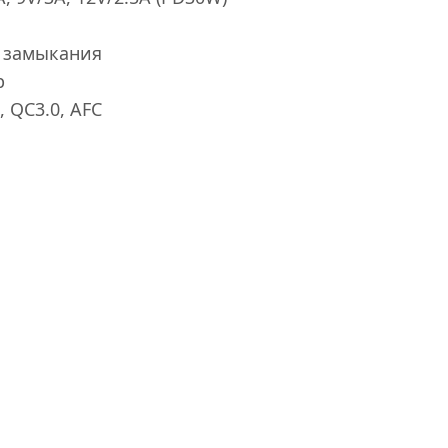
о замыкания
р
, QC3.0, AFC